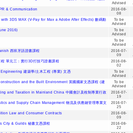
Advised
l PR & Communication
2016-08-
08
n with 3DS MAX (V-Pay for Max a Adobe After Effects) 數碼動
To be
Advised
une 2016)
To be
Advised
To be
Advised
n Spanish 西班牙語證書課程
2016-07-
09
程 單元三：實行3D打技巧證書課程
2016-08-
02
Civil Engineering 建築學/土木工程 (專業) 文憑
To be
Advised
 Construction and the Built Environment 英國國家文憑課程 (建
To be
Advised
ounting and Taxation in Mainland China 中國會計及稅制專業行政
2016-07-
19
Logistics and Supply Chain Management 物流及供應鏈管理專業文
2016-07-
25
ition Law and Consumer Contracts
2016-08-
09
dies City & Guilds 秘書文憑課程
2016-08-
22