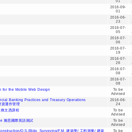
01
2016-09-
01
2016-06-
23
2016-07-
05
2016-07-
06
2016-07-
19
2016-07-
26
2016-07-
08
2016-07-
08
n for the Mobile Web Design
To be
Advised
cial Banking Practices and Treasury Operations
2016-06-
及財資運作管理
24
服務文憑課程
To be
Advised
Course 雅思國際英語測試
To be
Advised
 Construction/Q.S./Bldg. Surveying/F.M. 建築學/ 工料測量/ 建築
To be