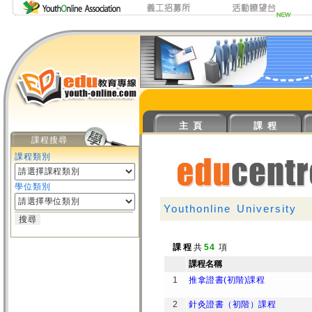
主 頁
課 程
課程搜尋
課程類別
學位類別
Youthonline University
課 程
共
54
項
課程名稱
1
推拿證書(初階)課程
2
針灸證書（初階）課程