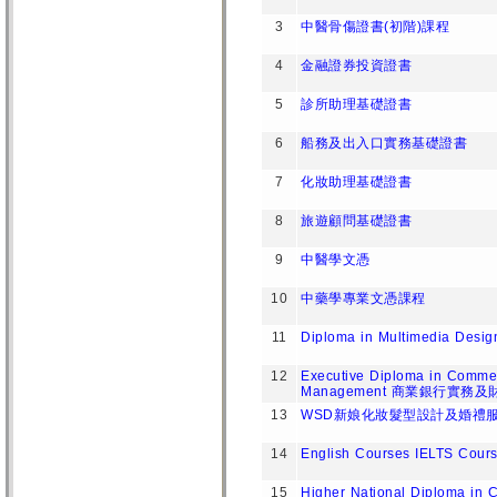
3
中醫骨傷證書(初階)課程
4
金融證券投資證書
5
診所助理基礎證書
6
船務及出入口實務基礎證書
7
化妝助理基礎證書
8
旅遊顧問基礎證書
9
中醫學文憑
10
中藥學專業文憑課程
11
Diploma in Multimedia Desig
12
Executive Diploma in Commer
Management 商業銀行實務
13
WSD新娘化妝髮型設計及婚禮
14
English Courses IELTS 
15
Higher National Diploma in