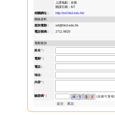
上課地點：佐敦
開課日期：6/7
相關網址 :
http://svt.hkct.edu.hk/
聯絡資料
查詢電郵 :
svt@hkct.edu.hk
電話號碼 :
2711 9820
電郵查詢
姓名
*
:
電郵
*
:
電話 :
地址:
內容
*
:
驗證碼
*
:
(按圖可重