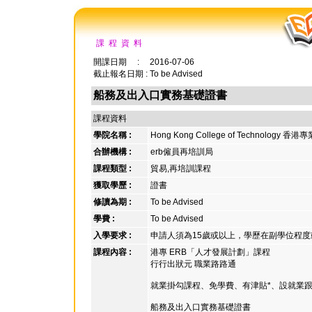
課 程 資 料
開課日期 : 2016-07-06
截止報名日期 : To be Advised
船務及出入口實務基礎證書
課程資料
學院名稱 :
Hong Kong College of Technology 
合辦機構 :
erb僱員再培訓局
課程類型 :
貿易,再培訓課程
獲取學歷 :
證書
修讀為期 :
To be Advised
學費 :
To be Advised
入學要求 :
申請人須為15歲或以上，學歷在副學位程
課程內容 :
港專 ERB「人才發展計劃」課程
行行出狀元 職業路路通
就業掛勾課程、免學費、有津貼*、設就業跟進
船務及出入口實務基礎證書