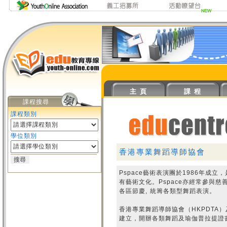
主 頁
課 程
課程搜尋
課程類別
學位類別
香港專業舞蹈導師協會
Pspace藝術表演團於1986年
有藝術文化。Pspace亦經常參與
各區節慶, 統籌各類型舞蹈表演。
香港專業舞蹈導師協會（HKPDTA
建立，開辦各類舞蹈及瑜伽普拉提證