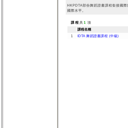
HKPDTA部份舞蹈證書課程銜接國
國際水平。
課 程
共
1
項
課程名稱
1
IDTA 舞蹈證書課程 (中級)