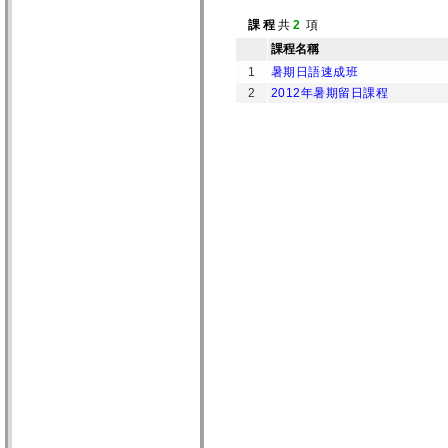
課 程
共
2
項
課程名稱
1
暑期日語速成班
2
2012年暑期留日課程