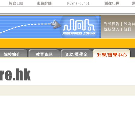
刊登廣告
|
設為
院校登入
|
註冊
院校簡介
教育資訊
資助/獎學金
升學/留學中心