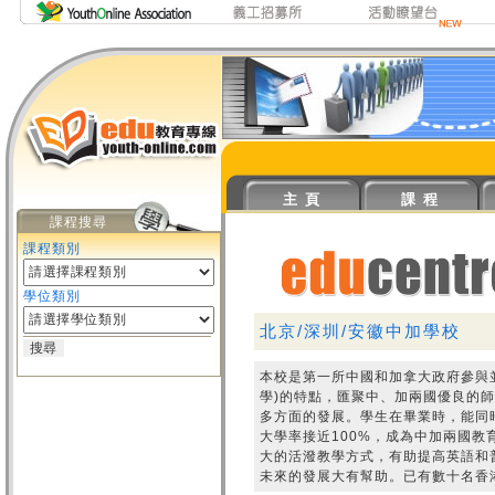
主 頁
課 程
課程搜尋
課程類別
學位類別
北京/深圳/安徽中加學校
本校是第一所中國和加拿大政府參與
學)的特點，匯聚中、加兩國優良的
多方面的發展。學生在畢業時，能同
大學率接近100%，成為中加兩國
大的活潑教學方式，有助提高英語和
未來的發展大有幫助。已有數十名香