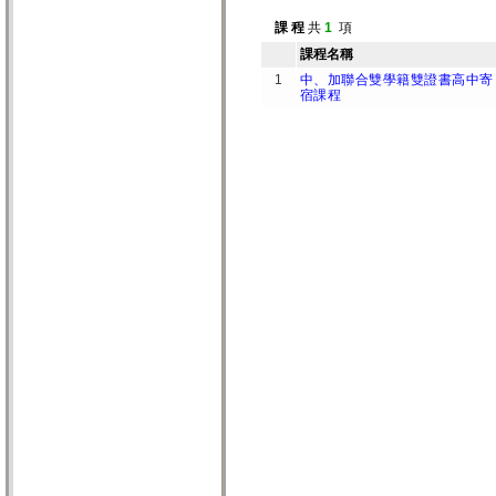
課 程
共
1
項
課程名稱
1
中、加聯合雙學籍雙證書高中寄
宿課程