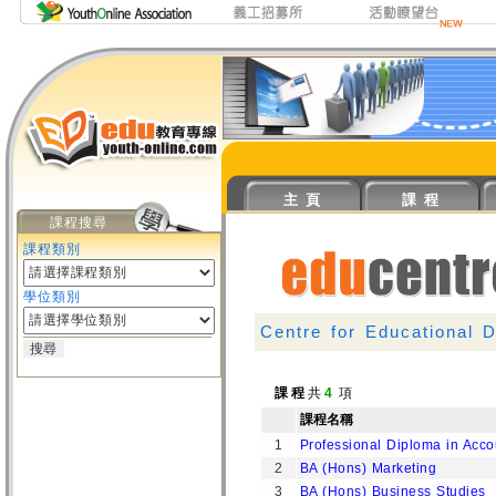
主 頁
課 程
課程搜尋
課程類別
學位類別
Centre for Educational 
課 程
共
4
項
課程名稱
1
Professional Diploma in Acc
2
BA (Hons) Marketing
3
BA (Hons) Business Studies