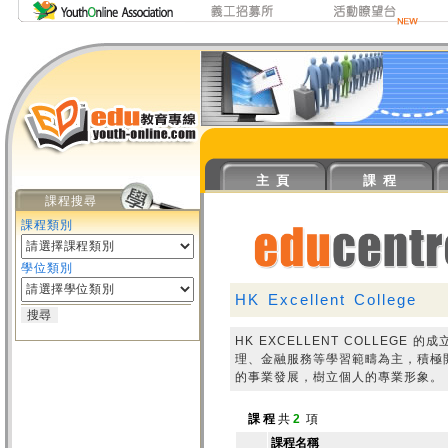
主 頁
課 程
課程搜尋
課程類別
學位類別
HK Excellent College
HK EXCELLENT COLLE
理、金融服務等學習範疇為主，積極
的事業發展，樹立個人的專業形象。
課 程
共
2
項
課程名稱