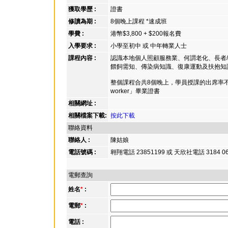
獲取學歷 :
證書
修讀為期 :
8個晚上課程 *速成班
學費 :
港幣$3,800 + $200報名費
入學要求 :
小學至初中 或 中年轉業人士
課程內容 :
認識本地個人照顧服務業、何謂老化、長者
餵飼需知、傳染病知識、復康運動及扶抱知
整個課程合共8個晚上，學員授課的出席率不
worker」畢業證書
相關網址 :
相關檔案下載:
按此下載
聯絡資料
聯絡人 :
陳姑娘
電話號碼 :
翱翔電話 23851199 或 天欣社電話 3184 0
電郵查詢
姓名
*
:
電郵
*
:
電話 :