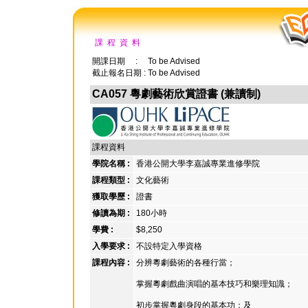
課 程 資 料
開課日期 : To be Advised
截止報名日期 : To be Advised
CA057 粵劇藝術欣賞證書 (兼讀制)
課程資料
學院名稱 :
香港公開大學李嘉誠專業進修學院
課程類型 :
文化藝術
獲取學歷 :
證書
修讀為期 :
180小時
學費 :
$8,250
入學要求 :
不設特定入學資格
課程內容 :
分辨粵劇藝術的各種行當；
掌握粵劇戲曲演唱的基本技巧和樂理知識；
初步掌握粵劇身段的基本功；及