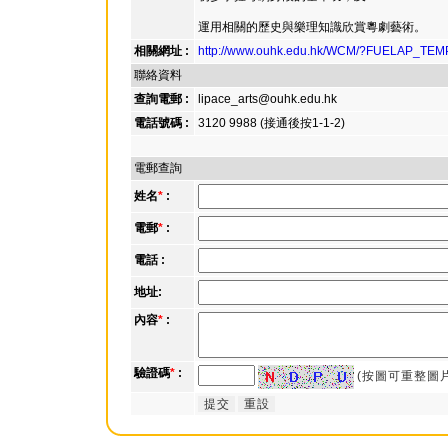
運用相關的歷史與樂理知識欣賞粵劇藝術。
相關網址 :
http://www.ouhk.edu.hk/WCM/?FUELAP_T
聯絡資料
查詢電郵 :
lipace_arts@ouhk.edu.hk
電話號碼 :
3120 9988 (接通後按1-1-2)
電郵查詢
姓名
*
:
電郵
*
:
電話 :
地址:
內容
*
:
驗證碼
*
:
(按圖可重整