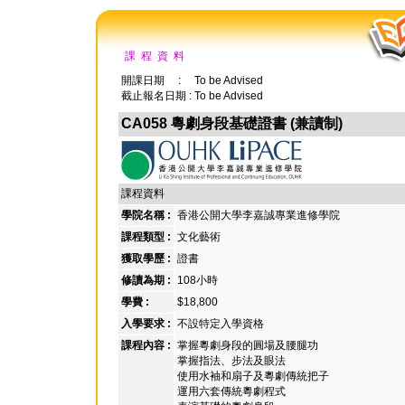
課 程 資 料
開課日期 : To be Advised
截止報名日期 : To be Advised
CA058 粵劇身段基礎證書 (兼讀制)
課程資料
學院名稱 :
香港公開大學李嘉誠專業進修學院
課程類型 :
文化藝術
獲取學歷 :
證書
修讀為期 :
108小時
學費 :
$18,800
入學要求 :
不設特定入學資格
課程內容 :
掌握粵劇身段的圓場及腰腿功
掌握指法、步法及眼法
使用水袖和扇子及粵劇傳統把子
運用六套傳統粵劇程式