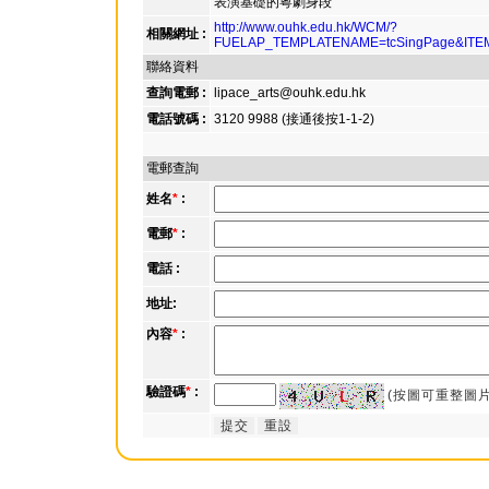
表演基礎的粵劇身段
http://www.ouhk.edu.hk/WCM/?
相關網址 :
FUELAP_TEMPLATENAME=tcSingPage&ITE
聯絡資料
查詢電郵 :
lipace_arts@ouhk.edu.hk
電話號碼 :
3120 9988 (接通後按1-1-2)
電郵查詢
姓名
*
:
電郵
*
:
電話 :
地址:
內容
*
:
驗證碼
*
:
(按圖可重整