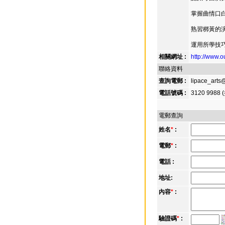
掌握曲情口
熟習梆黃的
運用所學技
相關網址 :
http://ww
聯絡資料
查詢電郵 :
lipace_arts
電話號碼 :
3120 9988
電郵查詢
姓名
*
:
電郵
*
:
電話 :
地址:
內容
*
:
驗證碼
*
: