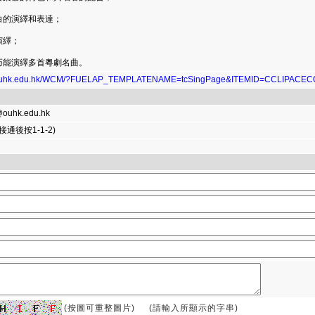
白的演繹和表達；
演繹；
巧能演繹多首粵劇名曲。
w.ouhk.edu.hk/WCM/?FUELAP_TEMPLATENAME=tcSingPage&ITEMID=CCLIPACE
@ouhk.edu.hk
 (接通後按1-1-2)
(按圖可重整圖片)
(請輸入所顯示的字串)