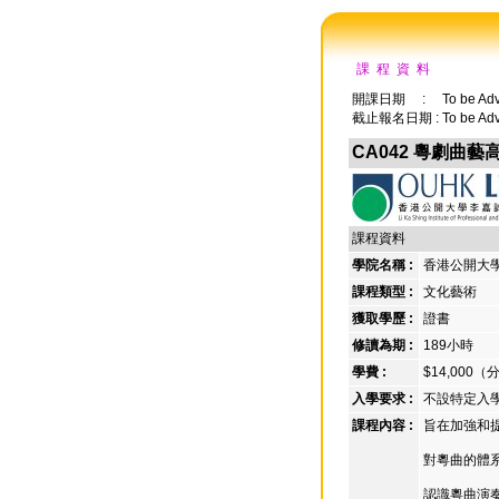
課 程 資 料
開課日期 : To be Adv
截止報名日期 : To be Adv
CA042 粵劇曲藝
課程資料
學院名稱 :
香港公開大
課程類型 :
文化藝術
獲取學歷 :
證書
修讀為期 :
189小時
學費 :
$14,000
入學要求 :
不設特定入
課程內容 :
旨在加強和
對粵曲的體
認識粵曲演