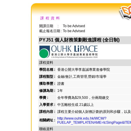
課 程 資 料
開課日期 : To be Advised
截止報名日期 : To be Advised
PYJ51 個人財務策劃毅進課程 (全日制)
課程資料
學院名稱 :
香港公開大學李嘉誠專業進修學院
課程類型 :
金融/會計,工商管理,營銷/市場學
獲取學歷 :
證書
修讀為期 :
1年
學費 :
全年學費為$29,500，分兩期繳交
入學要求 :
中五離校生或 21歲以上
課程內容 :
課程主要介紹個人財務計劃的原則和步驟，以及
http://www.ouhk.edu.hk/WCM/?
相關網址 :
FUELAP_TEMPLATENAME=tcSingPage&ITEM
聯絡資料